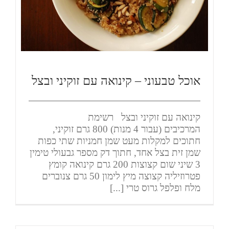
אוכל טבעוני – קינואה עם זוקיני ובצל
קינואה עם זוקיני ובצל רשימת
המרכיבים (עבור 4 מנות) 800 גרם זוקיני,
חתוכים למקלות מעט שמן חמניות שתי כפות
שמן זית בצל אחד, חתוך דק מספר גבעולי טימין
3 שיני שום קצוצות 200 גרם קינואה קומץ
פטרוזיליה קצוצה מיץ לימון 50 גרם צנוברים
מלח ופלפל גרוס טרי [...]