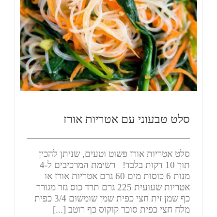
סלט טבעוני עם אטריות אורז
סלט אטריות אורז פשוט וטעים, שניתן להכין
תוך 10 דקות בלבד! רשימת המרכיבים ל-4
מנות 6 כוסות מים 60 גרם אטריות אורז או
אטריות שעועית 225 גרם תרד כוס גזר מגורר
כף שמן זית חצי כפית שמן שומשום 3/4 כפית
מלח חצי כפית סוכר קוקוס כף רוטב [...]