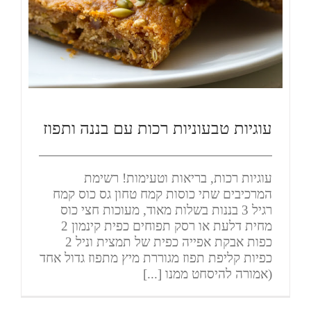
עוגיות טבעוניות רכות עם בננה ותפוז
עוגיות רכות, בריאות וטעימות! רשימת
המרכיבים שתי כוסות קמח טחון גס כוס קמח
רגיל 3 בננות בשלות מאוד, מעוכות חצי כוס
מחית דלעת או רסק תפוחים כפית קינמון 2
כפות אבקת אפייה כפית של תמצית וניל 2
כפיות קליפת תפוז מגוררת מיץ מתפוז גדול אחד
(אמורה להיסחט ממנו [...]